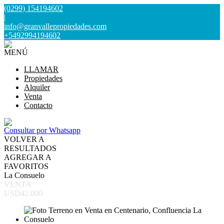
(0299) 154194602
|
info@granvallepropiedades.com
+5492994194602
MENÚ
LLAMAR
Propiedades
Alquiler
Venta
Contacto
Consultar por Whatsapp
VOLVER A
RESULTADOS
AGREGAR A
FAVORITOS
La Consuelo
VENTA
USD42.000