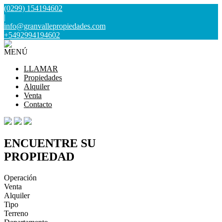
(0299) 154194602
|
info@granvallepropiedades.com
+5492994194602
MENÚ
LLAMAR
Propiedades
Alquiler
Venta
Contacto
ENCUENTRE SU
PROPIEDAD
Operación
Venta
Alquiler
Tipo
Terreno