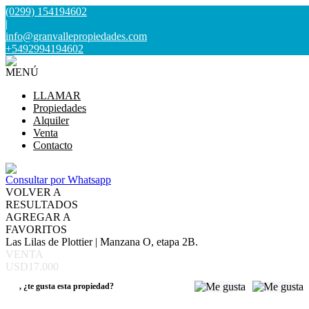
(0299) 154194602
|
info@granvallepropiedades.com
+5492994194602
MENÚ
LLAMAR
Propiedades
Alquiler
Venta
Contacto
Consultar por Whatsapp
VOLVER A
RESULTADOS
AGREGAR A
FAVORITOS
Las Lilas de Plottier | Manzana O, etapa 2B.
VENTA
USD17.000
,
¿te gusta esta propiedad?