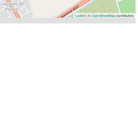
Leaflet
| ©
OpenStreetMap
contributors