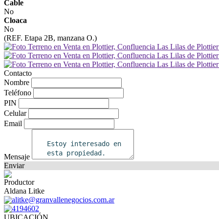
Cable
No
Cloaca
No
(REF. Etapa 2B, manzana O.)
Contacto
Nombre
Teléfono
PIN
Celular
Email
Mensaje
Enviar
Productor
Aldana Litke
alitke@granvallenegocios.com.ar
4194602
UBICACIÓN